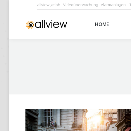
allview gmbh - Videoüberwachung - Alarmanlagen - IT
HOME
HOME