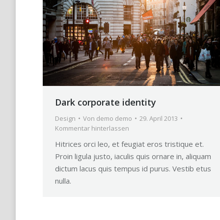
Dark corporate identity
Design
Von
demo demo
29. April 2013
Kommentar hinterlassen
Hitrices orci leo, et feugiat eros tristique et.
Proin ligula justo, iaculis quis ornare in, aliquam
dictum lacus quis tempus id purus. Vestib etus
nulla.